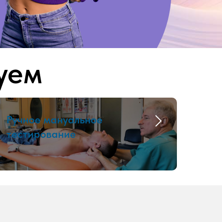
уем
Ручное мануальное
тестирование