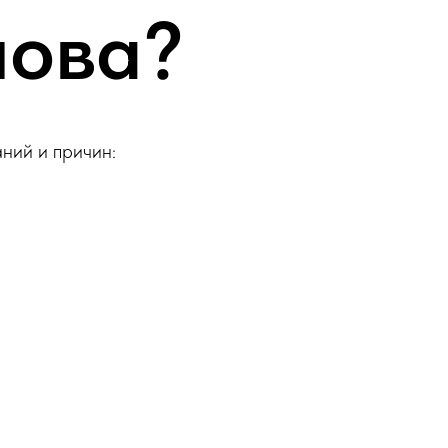
лова?
аний и причин: