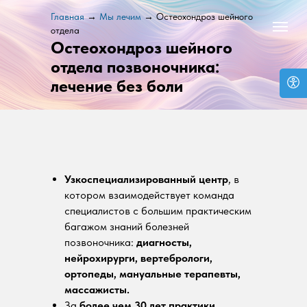
Главная
→
Мы лечим
→ Остеохондроз шейного
отдела
Остеохондроз шейного
отдела позвоночника:
лечение без боли
Узкоспециализированный центр
, в
котором взаимодействует команда
специалистов с большим практическим
багажом знаний болезней
позвоночника:
диагносты,
нейрохирурги, вертебрологи,
ортопеды, мануальные терапевты,
массажисты.
За
более чем 30 лет практики