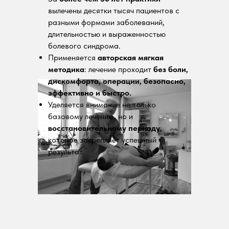
вылечены десятки тысяч пациентов с
разными формами заболеваний,
длительностью и выраженностью
болевого синдрома.
Применяется
авторская мягкая
методика
: лечение проходит
без боли,
дискомфорта, операции, безопасно,
эффективно и быстро.
Уделяется внимание не только
базовому лечению, но и
восстановительному периоду
,
которое закрепляет успешный
результат.